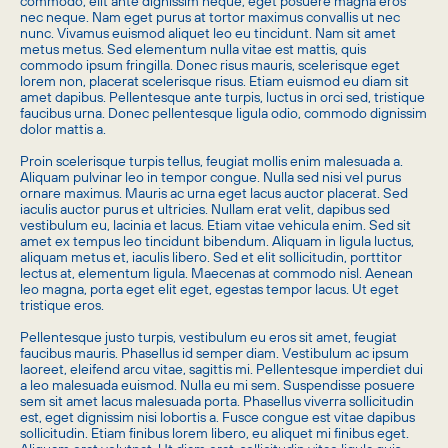
commodo, elit ante dignissim neque, eget posuere magna eros
nec neque. Nam eget purus at tortor maximus convallis ut nec
nunc. Vivamus euismod aliquet leo eu tincidunt. Nam sit amet
metus metus. Sed elementum nulla vitae est mattis, quis
commodo ipsum fringilla. Donec risus mauris, scelerisque eget
lorem non, placerat scelerisque risus. Etiam euismod eu diam sit
amet dapibus. Pellentesque ante turpis, luctus in orci sed, tristique
faucibus urna. Donec pellentesque ligula odio, commodo dignissim
dolor mattis a.
Proin scelerisque turpis tellus, feugiat mollis enim malesuada a.
Aliquam pulvinar leo in tempor congue. Nulla sed nisi vel purus
ornare maximus. Mauris ac urna eget lacus auctor placerat. Sed
iaculis auctor purus et ultricies. Nullam erat velit, dapibus sed
vestibulum eu, lacinia et lacus. Etiam vitae vehicula enim. Sed sit
amet ex tempus leo tincidunt bibendum. Aliquam in ligula luctus,
aliquam metus et, iaculis libero. Sed et elit sollicitudin, porttitor
lectus at, elementum ligula. Maecenas at commodo nisl. Aenean
leo magna, porta eget elit eget, egestas tempor lacus. Ut eget
tristique eros.
Pellentesque justo turpis, vestibulum eu eros sit amet, feugiat
faucibus mauris. Phasellus id semper diam. Vestibulum ac ipsum
laoreet, eleifend arcu vitae, sagittis mi. Pellentesque imperdiet dui
a leo malesuada euismod. Nulla eu mi sem. Suspendisse posuere
sem sit amet lacus malesuada porta. Phasellus viverra sollicitudin
est, eget dignissim nisi lobortis a. Fusce congue est vitae dapibus
sollicitudin. Etiam finibus lorem libero, eu aliquet mi finibus eget.