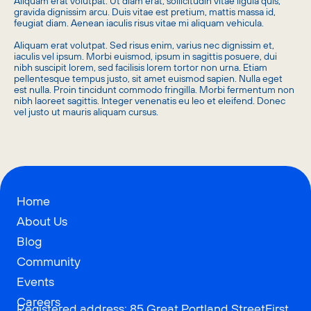
Aliquam erat volutpat. Ut diam erat, sollicitudin vitae ligula quis,
gravida dignissim arcu. Duis vitae est pretium, mattis massa id,
feugiat diam. Aenean iaculis risus vitae mi aliquam vehicula.
Aliquam erat volutpat. Sed risus enim, varius nec dignissim et,
iaculis vel ipsum. Morbi euismod, ipsum in sagittis posuere, dui
nibh suscipit lorem, sed facilisis lorem tortor non urna. Etiam
pellentesque tempus justo, sit amet euismod sapien. Nulla eget
est nulla. Proin tincidunt commodo fringilla. Morbi fermentum non
nibh laoreet sagittis. Integer venenatis eu leo et eleifend. Donec
vel justo ut mauris aliquam cursus.
Home
About Us
Blog
Community
Events
Careers
Registered address: 85 Great Portland StreetFirst