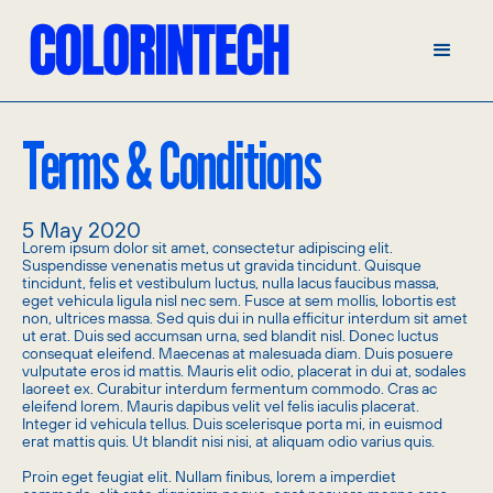
Terms & Conditions
5 May 2020
Lorem ipsum dolor sit amet, consectetur adipiscing elit.
Suspendisse venenatis metus ut gravida tincidunt. Quisque
tincidunt, felis et vestibulum luctus, nulla lacus faucibus massa,
eget vehicula ligula nisl nec sem. Fusce at sem mollis, lobortis est
non, ultrices massa. Sed quis dui in nulla efficitur interdum sit amet
ut erat. Duis sed accumsan urna, sed blandit nisl. Donec luctus
consequat eleifend. Maecenas at malesuada diam. Duis posuere
vulputate eros id mattis. Mauris elit odio, placerat in dui at, sodales
laoreet ex. Curabitur interdum fermentum commodo. Cras ac
eleifend lorem. Mauris dapibus velit vel felis iaculis placerat.
Integer id vehicula tellus. Duis scelerisque porta mi, in euismod
erat mattis quis. Ut blandit nisi nisi, at aliquam odio varius quis.
Proin eget feugiat elit. Nullam finibus, lorem a imperdiet